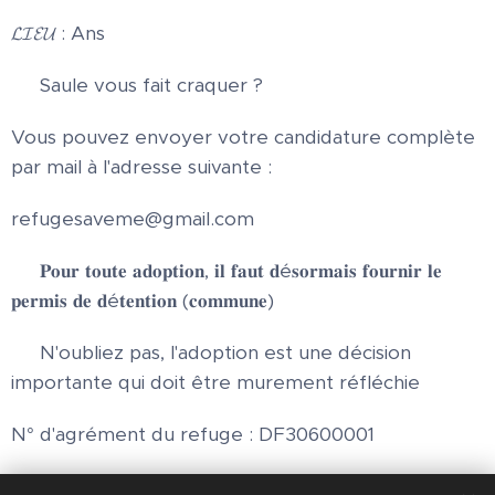
𝓛𝓘𝓔𝓤 : Ans
💌 Saule vous fait craquer ?
Vous pouvez envoyer votre candidature complète
par mail à l'adresse suivante :
refugesaveme@gmail.com
📝 𝐏𝐨𝐮𝐫 𝐭𝐨𝐮𝐭𝐞 𝐚𝐝𝐨𝐩𝐭𝐢𝐨𝐧, 𝐢𝐥 𝐟𝐚𝐮𝐭 𝐝é𝐬𝐨𝐫𝐦𝐚𝐢𝐬 𝐟𝐨𝐮𝐫𝐧𝐢𝐫 𝐥𝐞
𝐩𝐞𝐫𝐦𝐢𝐬 𝐝𝐞 𝐝é𝐭𝐞𝐧𝐭𝐢𝐨𝐧 (𝐜𝐨𝐦𝐦𝐮𝐧𝐞)
⚠️ N'oubliez pas, l'adoption est une décision
importante qui doit être murement réfléchie
N° d'agrément du refuge : DF30600001